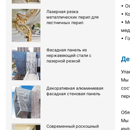
• О
Лазерная резка
• К
металлических перил для
• М
лестничных перил
мед
• Г
Фасадная панель из
нержавеющей стали с
Де
лазерной резкой
Упа
Мы 
сос
Декоративная алюминиевая
фасадная стеновая панель
пер
Обя
Мы 
Современный роскошный
инд