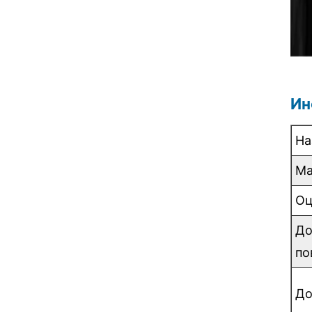
Ин
На
Ма
Оц
До
по
До