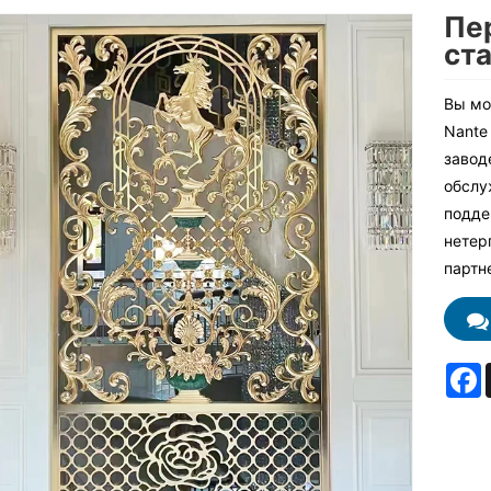
Пе
ст
Вы мо
Nante
завод
обслу
подде
нетер
партн
F