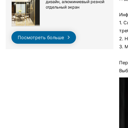
дизайн, алюминиевый резной
отдельный экран
Инф
1. 
тре
Посмотреть больше
2. 
3. 
Пер
Выб