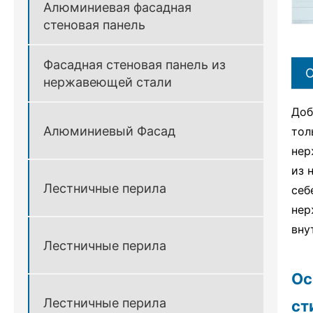
Алюминиевая фасадная
стеновая панель
Фасадная стеновая панель из
О
нержавеющей стали
Доб
Алюминиевый Фасад
тол
нер
из 
Лестничные перила
себ
нер
вну
Лестничные перила
Ос
Лестничные перила
ст