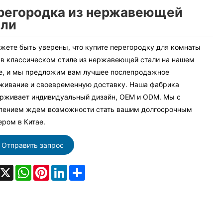
регородка из нержавеющей
али
жете быть уверены, что купите перегородку для комнаты
 в классическом стиле из нержавеющей стали на нашем
е, и мы предложим вам лучшее послепродажное
живание и своевременную доставку. Наша фабрика
рживает индивидуальный дизайн, OEM и ODM. Мы с
пением ждем возможности стать вашим долгосрочным
ером в Китае.
Отправить запрос
acebook
X
WhatsApp
Pinterest
LinkedIn
Share