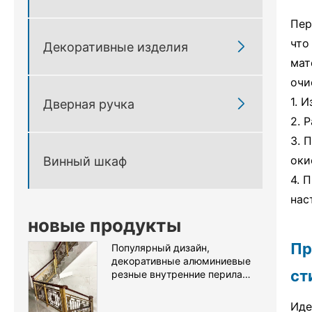
Пер
что

Декоративные изделия
мат
очи
1. 

Дверная ручка
2. 
3. 
оки
Винный шкаф
4. 
нас
новые продукты
Пр
Популярный дизайн,
декоративные алюминиевые
ст
резные внутренние перила
лестницы
Иде