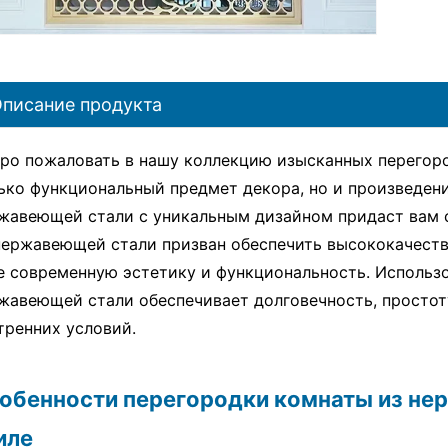
писание продукта
ро пожаловать в нашу коллекцию изысканных перегоро
ько функциональный предмет декора, но и произведени
жавеющей стали с уникальным дизайном придаст вам 
нержавеющей стали призван обеспечить высококачест
е современную эстетику и функциональность. Использ
жавеющей стали обеспечивает долговечность, простот
тренних условий.
обенности перегородки комнаты из не
иле